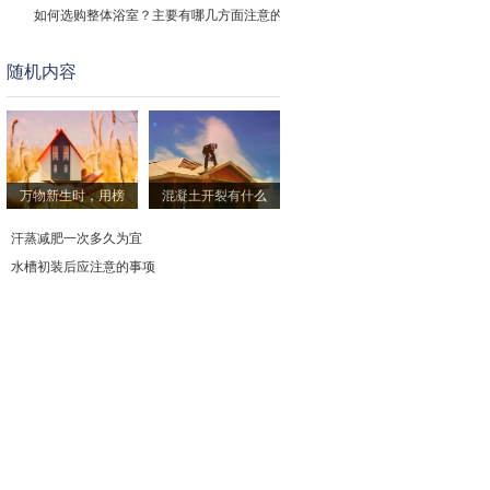
如何选购整体浴室？主要有哪几方面注意的
随机内容
卫生间是先铺砖还是先安装地漏
卫生间沟槽式大小便槽红外探测
淋浴房小知识
万物新生时，用榜
混凝土开裂有什么
如何选择花洒
汗蒸减肥一次多久为宜
水槽初装后应注意的事项