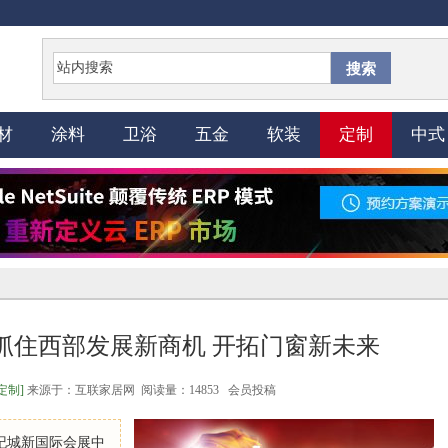
搜索
材
涂料
卫浴
五金
软装
定制
中式
抓住西部发展新商机 开拓门窗新未来
定制]
来源于：互联家居网 阅读量：14853 会员投稿
世纪城新国际会展中