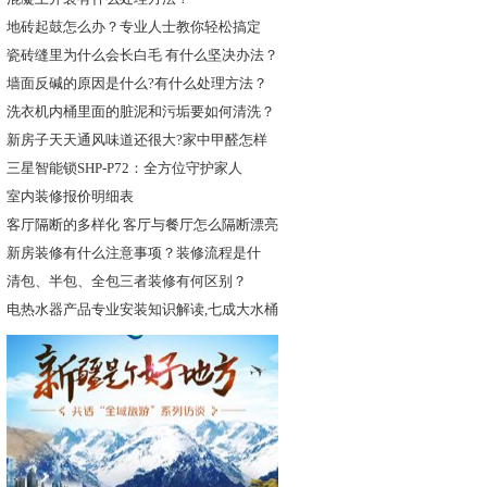
地砖起鼓怎么办？专业人士教你轻松搞定
瓷砖缝里为什么会长白毛 有什么坚决办法？
墙面反碱的原因是什么?有什么处理方法？
洗衣机内桶里面的脏泥和污垢要如何清洗？
新房子天天通风味道还很大?家中甲醛怎样
才
三星智能锁SHP-P72：全方位守护家人
室内装修报价明细表
客厅隔断的多样化 客厅与餐厅怎么隔断漂亮
新房装修有什么注意事项？装修流程是什
么？
清包、半包、全包三者装修有何区别？
电热水器产品专业安装知识解读,七成大水桶