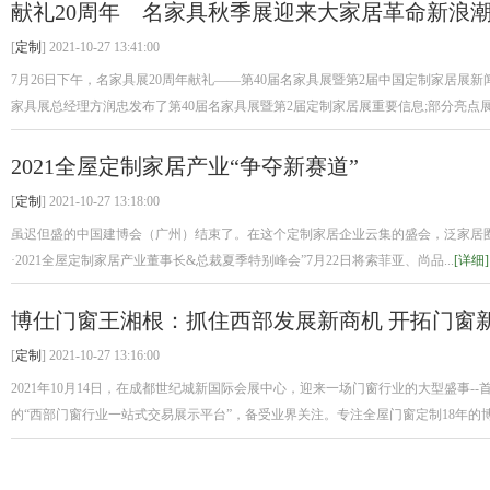
献礼20周年 名家具秋季展迎来大家居革命新浪
[
定制
] 2021-10-27 13:41:00
7月26日下午，名家具展20周年献礼——第40届名家具展暨第2届中国定制家居展
家具展总经理方润忠发布了第40届名家具展暨第2届定制家居展重要信息;部分亮点展.
2021全屋定制家居产业“争夺新赛道”
[
定制
] 2021-10-27 13:18:00
虽迟但盛的中国建博会（广州）结束了。在这个定制家居企业云集的盛会，泛家居
·2021全屋定制家居产业董事长&总裁夏季特别峰会”7月22日将索菲亚、尚品...
[详细]
博仕门窗王湘根：抓住西部发展新商机 开拓门窗
[
定制
] 2021-10-27 13:16:00
2021年10月14日，在成都世纪城新国际会展中心，迎来一场门窗行业的大型盛事
的“西部门窗行业一站式交易展示平台”，备受业界关注。专注全屋门窗定制18年的博.