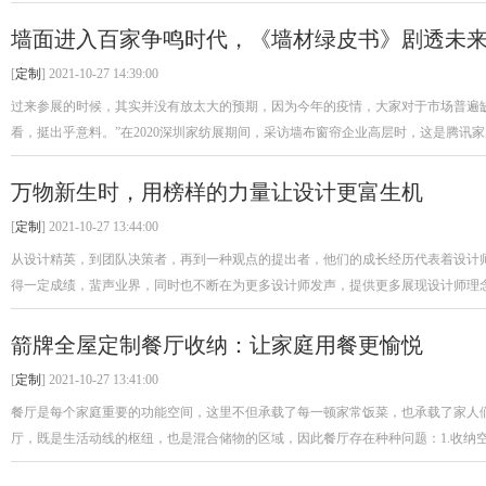
墙面进入百家争鸣时代，《墙材绿皮书》剧透未
[
定制
] 2021-10-27 14:39:00
过来参展的时候，其实并没有放太大的预期，因为今年的疫情，大家对于市场普遍
看，挺出乎意料。”在2020深圳家纺展期间，采访墙布窗帘企业高层时，这是腾讯家居
万物新生时，用榜样的力量让设计更富生机
[
定制
] 2021-10-27 13:44:00
从设计精英，到团队决策者，再到一种观点的提出者，他们的成长经历代表着设计
得一定成绩，蜚声业界，同时也不断在为更多设计师发声，提供更多展现设计师理念思
箭牌全屋定制餐厅收纳：让家庭用餐更愉悦
[
定制
] 2021-10-27 13:41:00
餐厅是每个家庭重要的功能空间，这里不但承载了每一顿家常饭菜，也承载了家人
厅，既是生活动线的枢纽，也是混合储物的区域，因此餐厅存在种种问题：1.收纳空间