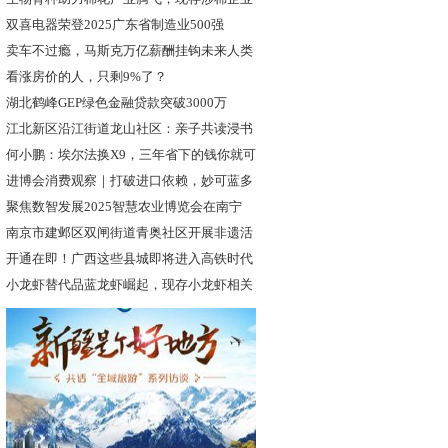
超
双喜电器荣登2025广东省制造业500强
卖车不过瘾，马斯克万亿薪酬挂钩未来人类
文
看涨房价的人，只剩9%了？
湖北鹤峰GEP绿色金融贷款突破3000万
江北新区沿江街道龙山社区：亲子共读浸书
香
何小鹏：埃尔法换X9，三年省下的钱你就可
进博会消费观察｜打破进口依赖，妙可蓝多
发
聚焦数智发展2025智慧农业博览会在南宁
南京市建邺区双闸街道青奥社区开展非遗活
动
开通在即！广西这些县城即将进入高铁时代
小龙虾替代品蓝龙虾崛起，现存小龙虾相关
企