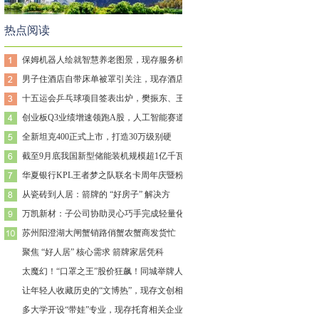
热点阅读
保姆机器人绘就智慧养老图景，现存服务机器
男子住酒店自带床单被罩引关注，现存酒店相
十五运会乒乓球项目签表出炉，樊振东、王楚
创业板Q3业绩增速领跑A股，人工智能赛道
全新坦克400正式上市，打造30万级别硬
截至9月底我国新型储能装机规模超1亿千瓦
华夏银行KPL王者梦之队联名卡周年庆暨粉
从瓷砖到人居：箭牌的 “好房子” 解决方
万凯新材：子公司协助灵心巧手完成轻量化结
苏州阳澄湖大闸蟹销路俏蟹农蟹商发货忙
聚焦 “好人居” 核心需求 箭牌家居凭科
太魔幻！“口罩之王”股价狂飙！同城举牌人
让年轻人收藏历史的“文博热”，现存文创相
多大学开设“带娃”专业，现存托育相关企业