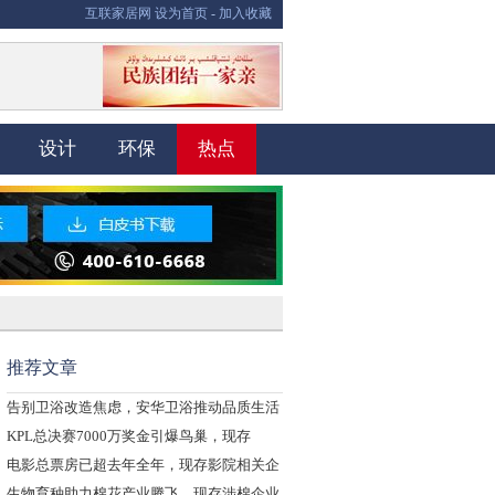
互联家居网
设为首页
-
加入收藏
设计
环保
热点
推荐文章
告别卫浴改造焦虑，安华卫浴推动品质生活
普
KPL总决赛7000万奖金引爆鸟巢，现存
电影总票房已超去年全年，现存影院相关企
业
生物育种助力棉花产业腾飞，现存涉棉企业