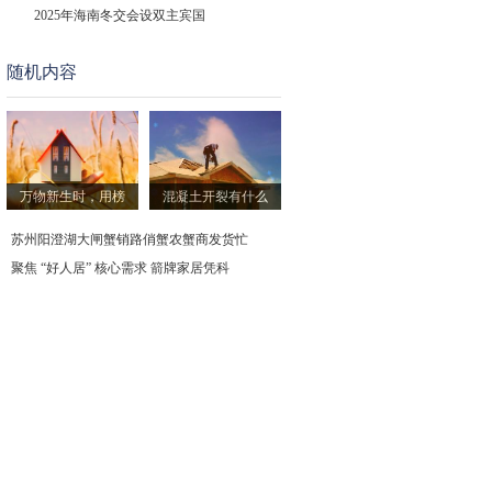
2025年海南冬交会设双主宾国
随机内容
截至9月底我国新型储能装机规模
华夏银行KPL王者梦之队联名卡
从瓷砖到人居：箭牌的 “好房子” 
万物新生时，用榜
混凝土开裂有什么
万凯新材：子公司协助灵心巧手
苏州阳澄湖大闸蟹销路俏蟹农蟹商发货忙
聚焦 “好人居” 核心需求 箭牌家居凭科