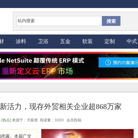
搜索
材
涂料
卫浴
五金
软装
定制
中式
新活力，现存外贸相关企业超868万家
4
[热点]
来源于：天眼查 阅读量：10203 会员投稿
满闭幕。本届广交