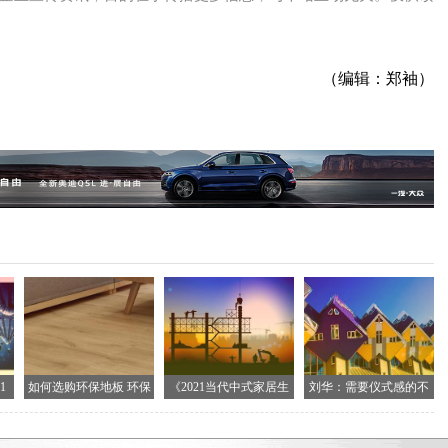
（编辑：郑袖）
1
如何选购环保地板 环保
《2021当代中式家居生
刘华：需要仪式感的不
地
止生