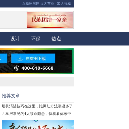
互联家居网
设为首页
-
加入收藏
设计
环保
热点
推荐文章
烟机清洁技巧在这里，比网红方法靠谱多了
儿童房常见的4大致命隐患，快看看你家中
招