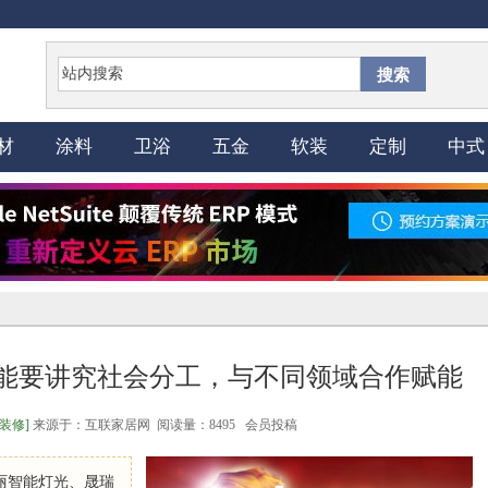
搜索
材
涂料
卫浴
五金
软装
定制
中式
能要讲究社会分工，与不同领域合作赋能
[装修]
来源于：互联家居网 阅读量：8495 会员投稿
丽智能灯光、晟瑞