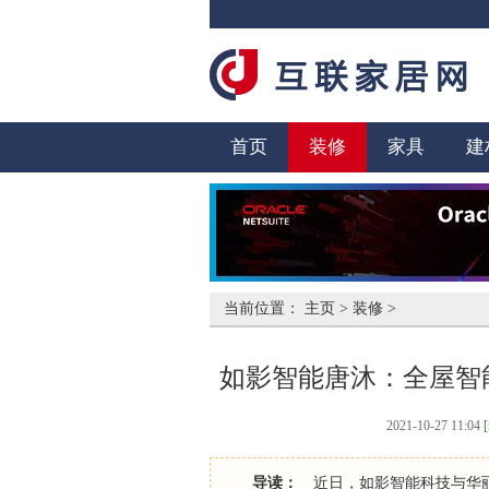
首页
装修
家具
建
当前位置：
主页
>
装修
>
如影智能唐沐：全屋智
2021-10-27 11:04
导读：
近日，如影智能科技与华