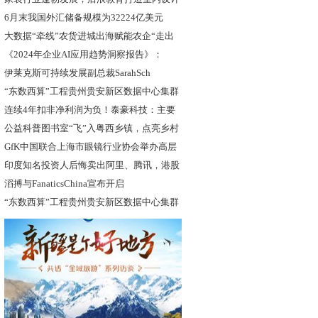
教
6月末我国外汇储备规模为32224亿美元
大数据“牵线”农货进城出海赋能农企“走出
《2024年企业AI应用趋势洞察报告》：
伊莱克斯可持续发展副总裁SarahSch
“东数西算”工程贵州贵安新区数据中心集群
连续4年扣非净利润为负！泰豪科技：主要
因
公益科普图书室“飞”入粤西乡镇，点亮乡村
GfK中国联合上海市眼镜行业协会举办高层
印度知名投资人后悔卖出阿里、腾讯，港股
通
滔搏与FanaticsChina宣布开启
“东数西算”工程贵州贵安新区数据中心集群