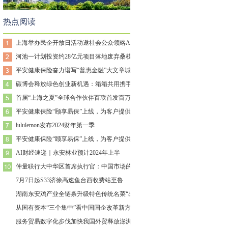
热点阅读
上海举办民企开放日活动邀社会公众领略AI
河池一计划投资约28亿元项目落地废弃桑枝
平安健康保险奋力谱写“普惠金融”大文章城
碳博会释放绿色创业新机遇：箱箱共用携手中
首届“上海之夏”全球合作伙伴百联首发百万
平安健康保险“颐享易保”上线，为客户提供
lululemon发布2024财年第一季
平安健康保险“颐享易保”上线，为客户提供
AI财经速递｜永安林业预计2024年上半
仲量联行大中华区首席执行官：中国市场的开
7月7日起S33济徐高速鱼台西收费站至鲁
湖南东安鸡产业全链条升级特色传统名菜“出
从国有资本“三个集中”看中国国企改革新方
服务贸易数字化步伐加快我国外贸释放澎湃活