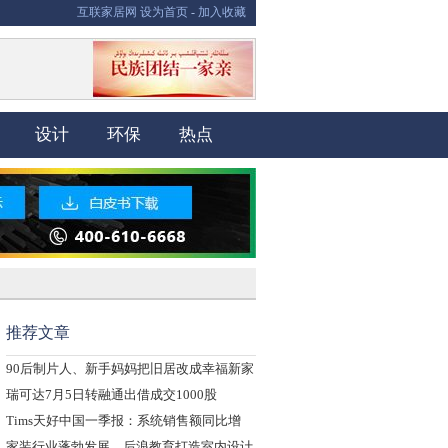
互联家居网
设为首页
-
加入收藏
设计
环保
热点
推荐文章
90后制片人、新手妈妈把旧居改成幸福新家
瑞可达7月5日转融通出借成交1000股
Tims天好中国一季报：系统销售额同比增
家装行业蓬勃发展，后浪教育打造室内设计