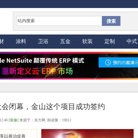
搜索
材
涂料
卫浴
五金
软装
定制
中式
大会闭幕，金山这个项目成功签约
12:46
[装修]
来源于：东方网 阅读量：19812
共享以善治促善