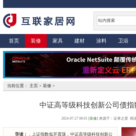
首页
装修
家具
建材
涂料
卫浴
当前位置：
主页
>
装修
>
中证高等级科技创新公司债指数报
2024-07-27 00:01
[装修]
来源于：证券之星 阅读
导读：
，上证指数低开震荡，中证高等级科技创新公