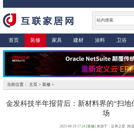
首页
装修
家具
建材
涂料
卫浴
当前位置：
主页
>
装修
>
金发科技半年报背后：新材料界的“扫地
场
2025-08-29 17:24
[装修]
来源于：证券之星 阅读量