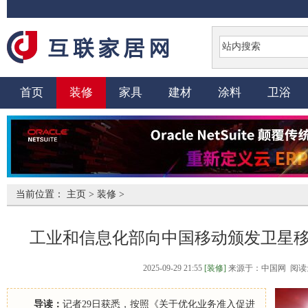
首页
装修
家具
建材
涂料
卫浴
当前位置：
主页
>
装修
>
工业和信息化部向中国移动颁发卫星
2025-09-29 21:55
[装修]
来源于：中国网 阅读
导读：
记者29日获悉，按照《关于优化业务准入促进