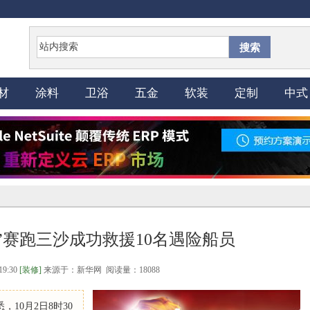
搜索
材
涂料
卫浴
五金
软装
定制
中式
”赛跑三沙成功救援10名遇险船员
19:30
[装修]
来源于：新华网 阅读量：18088
10月2日8时30