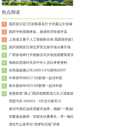
热点阅读
国庆首日近5万游客慕名打卡甘露山文创城
国庆中秋假期来临，旅游经济快速升温
上海成立量子人工智能联合体 我国现存超1
国庆假期首日湖北罗田文旅市场火爆开场
广西各地举行升国旗仪式共祝祖国繁荣富强
海南自贸港封关后中外人员往来更便利
传美国超微公司AMD.US与英特尔INT
中再资环600217.SH新增一起对外投
徕木股份603633.SH新增一起对外投
免签政策“遇上”国庆假期黑龙江出入境旅游
理想汽车-W02015：9月交付新车33
探访中国石油东莞建兴油库，揭秘“一滴油的
华夏基金换帅：邹迎光任董事长，李一梅任副
湖北竹山县举办"筑梦松石镇"庆典