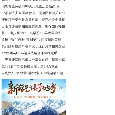
现货黄金突破3800美元续创历史新高 我
32项食品安全国标发布，现存团餐相关企业
守护种子安全是农业根基，现存相关企业超
2
云南导游逼购物被立案调查，现存旅行社相
关
从“一碗拉面”到“一桌早茶”：早餐里的品
追捧“冻门”自制“预制菜”，现存预制菜相
某品牌月饼高价引争议，现存月饼相关企业
超
YY集团与Obita达成战略合作将稳定币
世界智能网联汽车大会举办在即，我国汽车
相
第138届广交会扬帆启航，超3.4万家企
吉利汽车9月销量同比增长35%纯电动车销