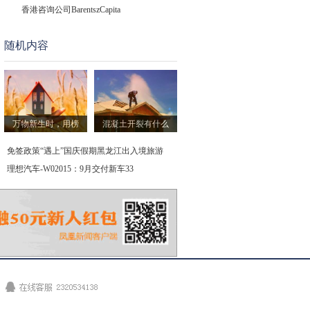
香港咨询公司BarentszCapita
随机内容
海南自贸港封关后中外人员往来
传美国超微公司AMD.US与英特尔
中再资环600217.SH新增一起对外
万物新生时，用榜
混凝土开裂有什么
徕木股份603633.SH新增一起对外
免签政策“遇上”国庆假期黑龙江出入境旅游
理想汽车-W02015：9月交付新车33