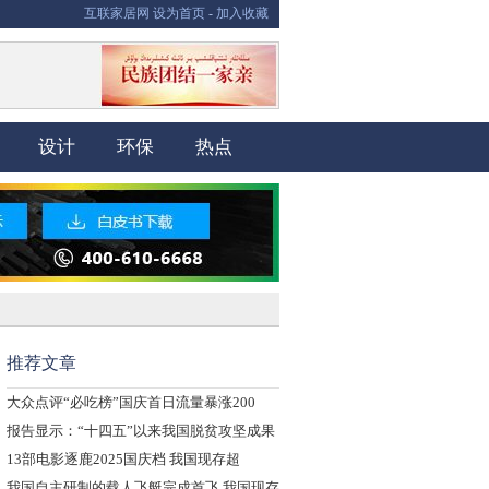
互联家居网
设为首页
-
加入收藏
设计
环保
热点
推荐文章
大众点评“必吃榜”国庆首日流量暴涨200
报告显示：“十四五”以来我国脱贫攻坚成果
13部电影逐鹿2025国庆档 我国现存超
我国自主研制的载人飞艇完成首飞 我国现存