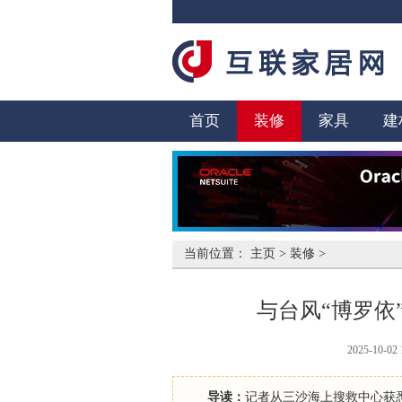
首页
装修
家具
建
当前位置：
主页
>
装修
>
与台风“博罗依
2025-10-02 
导读：
记者从三沙海上搜救中心获悉，