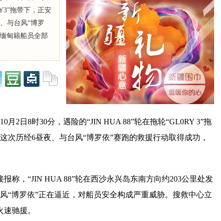
RY3”拖带下，正安
、与台风“博罗
名缅甸籍船员全部
日8时30分，遇险的“JIN HUA 88”轮在拖轮“GL0RY 3”拖
这次历经6昼夜、与台风“博罗依”赛跑的救援行动取得成功，
称，“JIN HUA 88”轮在西沙永兴岛东南方向约203公里处发
风“博罗依”正在逼近，对船员安全构成严重威胁。搜救中心立
火速驰援。