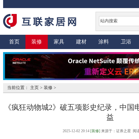
首页
装修
家具
建材
涂料
卫浴
当前位置：
主页
>
装修
>
《疯狂动物城2》破五项影史纪录，中国
益
2025-12-02 20:14
[装修]
来源于：证券之星 阅读