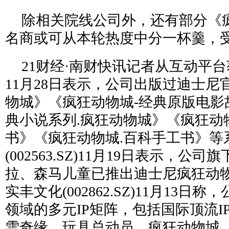
除相关院线公司外，还有部分《疯
名商或可从本轮热度中分一杯羹，
21财经·南财快讯记者从互动平
11月28日表示，公司出版过迪士
物城》《疯狂动物城-经典原版电影
典小说系列.疯狂动物城》《疯狂动
书》《疯狂动物城.百科手工书》等
(002563.SZ)11月19日表示，
拉、森马儿童已推出迪士尼疯狂动物
实丰文化(002862.SZ)11月13
领域的多元IP矩阵，包括国际顶流I
雪奇缘、玩具总动员、疯狂动物城、