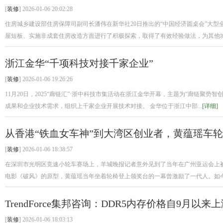
[
装修
] 2026-01-06 20:02:28
住房城乡建设部住房保障司副司长潘伟在新华社20日推出的“中国经济圆桌会”大
屋短板、实施非成套住房改造方面进行了积极探索，取得了有效经验做法，为其他城市
浙江金华“千项科技对接千家企业”
[
装修
] 2026-01-06 19:26:26
11月20日，2025“廊链汇”·浙中科技市集活动在浙江金华开幕，主题为“廊链聚势智
成果和企业技术需求，组织上千家企业开展技术对接。 金华位于浙江中部...
[详细]
从香港“铁血女车神”到大湾区创业者，黄蕴瑶车
[
装修
] 2026-01-06 18:38:57
在深圳市光明区竞速小轮车赛场上，羊城晚报记者意外见到了当年在广州亚运会上被
电影《破风》的原型，黄蕴瑶当年坐着轮椅登上领奖台的一幕曾激励了一代人。如今的
TrendForce集邦咨询：DDR5内存价格自9月以来上
[
装修
] 2026-01-06 18:03:13