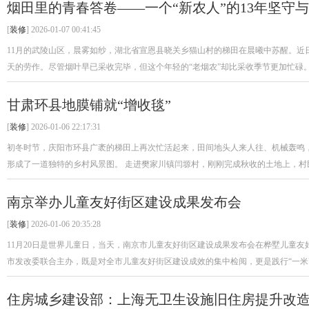
烟田里的青春答卷——一个“新农人”的13年坚守
[
装修
] 2026-01-07 00:41:45
11月的武陵山区，晨雾如纱，湖北省宣恩县晓关乡猫山村的梯田在晨曦中苏醒。近日
天的劳作。尽管烟叶早已采收完毕，但这个年轻的“老烟农”却比采收季节更加忙碌。 .
甘肃环县地膜铺就“增收毯”
[
装修
] 2026-01-06 22:17:31
初冬时节，庆阳市环县广袤的梯田上再次忙活起来，田间地头人来人往、机械轰鸣，一
形成了一道独特的乡村风景图。 走进樊家川镇闫塬村，刚刚完成秋收的土地上，村民们
南京举办儿童友好街区建设成果发布会
[
装修
] 2026-01-06 20:35:28
11月20日是世界儿童日，当天，南京市儿童友好街区建设成果发布会在桦墅儿童
市发改委联合主办，既是对全市儿童友好街区建设成效的集中检阅，更是践行“一米高度
住房城乡建设部：上海无卫生设施旧住房提升改