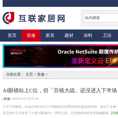
首页
装修
家具
建材
涂料
卫浴
当前位置：
主页
>
装修
>
AI眼镜站上C位，但「百镜大战」还没进入下半场
[
装修
] 2026-01-07 03:52:44
11月13日晚间，Rokid乐奇与BOLON眼镜在杭州联合举办新品发布会，推出了
其活动中正式发布了小度AI眼镜Pro；再早之前，已亮相多时的夸克智能眼镜...
[详细