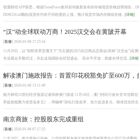
智通财经APP获悉，根据TrendForce集邦咨询最新发布的存储现货价格趋势报告，D
DDR52Gx8颗粒现货价均有不同程度的上涨。预计现货市场内存模组价格...
[详细]
“汉”动全球联动万商！2025汉交会在黄陂开幕
[
装修
] 2026-01-06 17:25:54
11月20日，以“智联世界贸通天下”为主题的2025武汉商品交易会(简称“汉交会”
专业观众齐聚武汉，共赴这场国际化经贸盛会。 高水平开放，搭建全球交流...
[详细
解读澳门施政报告：首置印花税豁免扩至600万，
[
装修
] 2026-01-06 13:11:49
南方财经21世纪经济报道记者田静澳门报道 11月18日，澳门特区行政长官岑浩
革提效能聚力攻坚促多元》，明确将“深化行政改革、加力促进多元、精准优化民生、.
南京商旅：控股股东完成重组
[
装修
] 2026-01-06 07:17:25
11月20日，南京商旅公告称，公司控股股东南京旅游集团有限责任公司已完成重