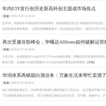
年内ETF发行创历史新高科创主题成市场焦点
[
装修
] 2026-01-07 02:30:18
近年来，伴随资本市场有效性的持续增强，被动指数投资以其“紧密贴合市场走势、
益受到投资者的青睐。 公募排排网数据显示，按认购起始日统计，截至2025年11月1.
再次受邀谷歌峰会，华曦达AIHome如何破解运
[
装修
] 2026-01-07 01:46:56
11月19日，在泰国曼谷GoogleAPACTVSummit峰会现场，华曦达受谷歌邀请再
解决方案，从战略与实践层面解析AI与云技术如何重塑运营商家庭...
[详细]
华润体系再赋能白酒业务：万象生活来帮忙卖酒
[
装修
] 2026-01-07 01:00:47
核心高管团队稳定后，华润啤酒为拓展白酒销售提出了新办法。 金沙酒业官微11月
了白酒销售战略合作协议，“双方将聚焦万象生活在管住宅、写字楼、购物中心、产业园