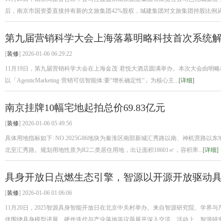
后，南京市国资委直接持有新的文旅集团42%股权，城建集团对文旅集团持股比例从60
第九届营销科学大会上海落幕明略科技首次系统解读Agen
[
装修
] 2026-01-06 06:29:22
11月19日，第九届营销科学大会在上海金茂·君悦大酒店圆满举办。本次大会由明
以「AgenticMarketing·营销可信智能体:要“增长确定性”」为核心主...
[详细]
南京挂牌10幅宅地起拍总价69.83亿元
[
装修
] 2026-01-06 05:49:56
具体用地指标如下: NO.2025G86地块为秦淮区南部新城汇秀路以南、神机营路
北至汇秀路。规划用地性质为R2二类居住用地，出让面积18601㎡，容积率...
[详细]
具身开放日点燃生态引擎，智源以开源开放驱动
[
装修
] 2026-01-06 01:06:06
11月20日，2025智源具身智能开放日在北京中关村举办。来自智源研究院、学界
伴围绕具身模型进展、硬件迭代与产业落地等议题展开深入交流。活动上，智源研究院