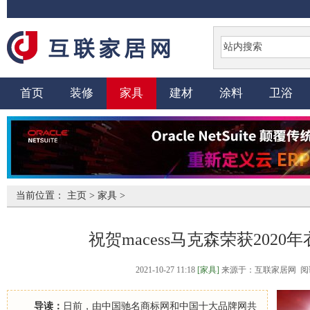
首页
装修
家具
建材
涂料
卫浴
当前位置：
主页
>
家具
>
祝贺macess马克森荣获202
2021-10-27 11:18
[家具]
来源于：互联家居网 阅
导读：
日前，由中国驰名商标网和中国十大品牌网共