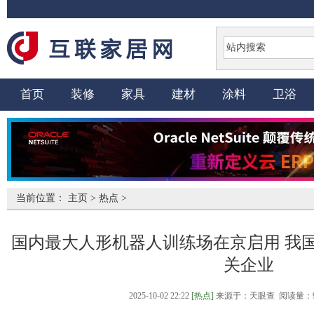
首页
装修
家具
建材
涂料
卫浴
当前位置：
主页
>
热点
>
国内最大人形机器人训练场在京启用 我国
关企业
2025-10-02 22:22
[热点]
来源于：天眼查 阅读量：9