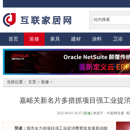
首页
装修
家具
建材
涂料
卫浴
当前位置：
主页
>
装修
>
嘉峪关新名片多措抓项目强工业提
2025-09-01 10:37
[装修]
来源于：中新网甘肃 阅
导读：
我市全力抓项目强工业提消费塑造发展新动能