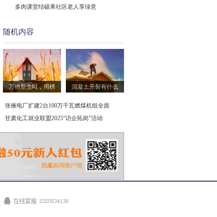
多肉课堂结硕果社区老人享绿意
随机内容
取款超5万元不再登记，现存银行
婴配奶粉这场寒冬：伊利、蒙牛
今起旧国标电动自行车禁售，全
万物新生时，用榜
混凝土开裂有什么
优宝特完成近亿元A轮融资，加速
张掖电厂扩建2台100万千瓦燃煤机组全面
甘肃化工就业联盟2025“访企拓岗”活动