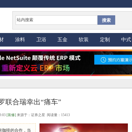
搜索
材
涂料
卫浴
五金
软装
定制
中式
罗联合瑞幸出“痛车”
3:03
[装修]
来源于：证券之星 阅读量：15413
幸咖啡的合作，当