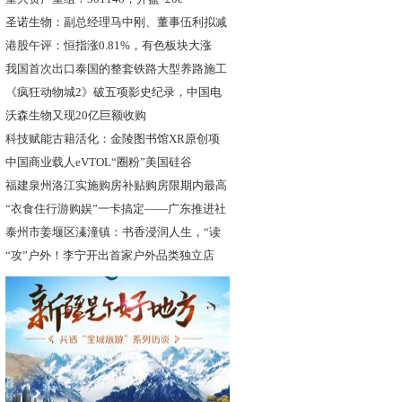
圣诺生物：副总经理马中刚、董事伍利拟减
持
港股午评：恒指涨0.81%，有色板块大涨
我国首次出口泰国的整套铁路大型养路施工
车
《疯狂动物城2》破五项影史纪录，中国电
影
沃森生物又现20亿巨额收购
科技赋能古籍活化：金陵图书馆XR原创项
目
中国商业载人eVTOL“圈粉”美国硅谷
福建泉州洛江实施购房补贴购房限期内最高
7
“衣食住行游购娱”一卡搞定——广东推进社
泰州市姜堰区溱潼镇：书香浸润人生，“读
城
“攻”户外！李宁开出首家户外品类独立店