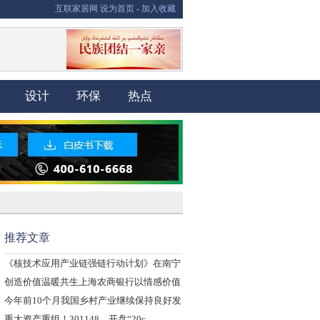
互联家居网
设为首页
-
加入收藏
设计
环保
热点
推荐文章
《核技术应用产业链强链行动计划》在南宁
发
创造价值温暖共生上海农商银行以情感价值
守
今年前10个月我国乡村产业继续保持良好发
重大资产重组！301148，开盘“20c