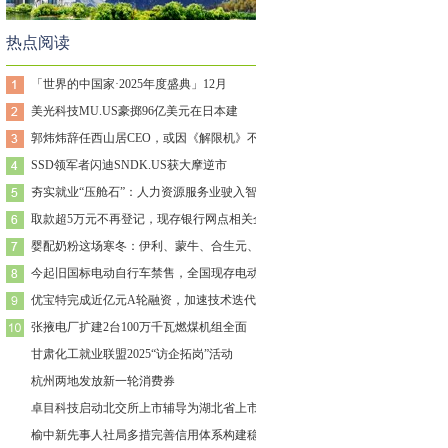
热点阅读
「世界的中国家·2025年度盛典」12月
美光科技MU.US豪掷96亿美元在日本建
郭炜炜辞任西山居CEO，或因《解限机》不
SSD领军者闪迪SNDK.US获大摩逆市
夯实就业“压舱石”：人力资源服务业驶入智
取款超5万元不再登记，现存银行网点相关企
婴配奶粉这场寒冬：伊利、蒙牛、合生元、飞
今起旧国标电动自行车禁售，全国现存电动自
优宝特完成近亿元A轮融资，加速技术迭代与
张掖电厂扩建2台100万千瓦燃煤机组全面
甘肃化工就业联盟2025“访企拓岗”活动
杭州两地发放新一轮消费券
卓目科技启动北交所上市辅导为湖北省上市金
榆中新先事人社局多措完善信用体系构建稳定