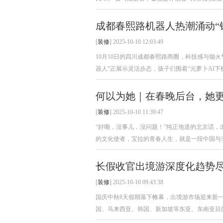
成都春熙路机器人热潮涌动“
[
装修
] 2025-10-10 12:03:49
10月10日的四川成都春熙路商圈，科技感与烟火
器人”正展示灵活步态，孩子们围着“元萝卜AI下棋
何以为她｜在春晚后台，她
[
装修
] 2025-10-10 11:39:47
“好嘞，没事儿，没问题！”纯正地道的北京话
的文化使者，宝拉的青春人生，就是一段中国与非
长假收官出境游深度化趋势
[
装修
] 2025-10-10 09:43:38
国庆中秋8天假期落下帷幕，出境游市场迎来新一
国、马来西亚、韩国、新加坡等东亚、东南亚目的