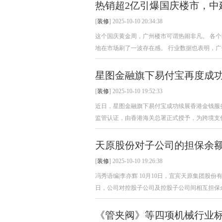
热销超2亿引爆国庆楼市，中
[
装修
] 2025-10-10 20:34:38
这个国庆黄金周，广州楼市可谓热闹非凡。 各
地在市场刷了一波存在感。 行业数据也表明，广州
星图金融旗下易付宝再度成功
[
装修
] 2025-10-10 19:52:33
近日，星图金融旗下易付宝成功续展香港金钱服务经
监管认证，由香港海关总署正式授予，为跨境支付
天原股份对子公司的担保余额达
[
装修
] 2025-10-10 19:26:38
冯秀语编|李亦辉 10月10日，宜宾天原集团股
日，公司对控股子公司及控股子公司间相互担保余额为49
《管夹阀》等四项机械行业