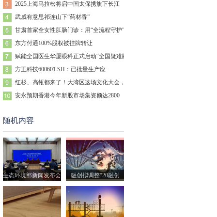
2025上海马拉松将启中国太保携旗下长江
武威有意思祁连山下“药材香”
甘肃首家全女性肛肠门诊：用“全流程守护”
东方付通100%股权被挂牌转让
赋能全国医生华厦眼科正式启动“全国疑难眼
方正科技600601.SH：已批量生产应
红杉、高瓴都来了！大湾区这场文化大会，靠
安永预期香港今年新股市场集资额达2800
随机内容
刘华：需要仪式感的不止生活，
万物新生时，用榜样的力量让设
生态环境部新闻发布会
融创拟调整“20融创