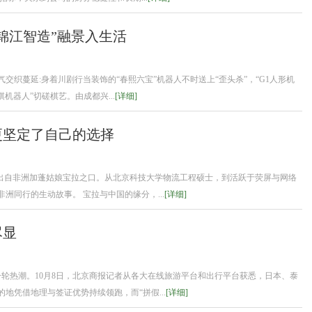
锦江智造”融景入生活
气交织蔓延:身着川剧行当装饰的“春熙六宝”机器人不时送上“歪头杀”，“G1人形机
机器人”切磋棋艺。由成都兴...
[详细]
更坚定了自己的选择
，出自非洲加蓬姑娘宝拉之口。从北京科技大学物流工程硕士，到活跃于荧屏与网络
洲同行的生动故事。 宝拉与中国的缘分，...
[详细]
尽显
轮热潮。10月8日，北京商报记者从各大在线旅游平台和出行平台获悉，日本、泰
地凭借地理与签证优势持续领跑，而“拼假...
[详细]