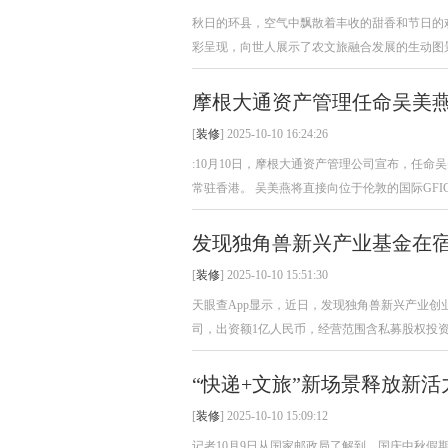
秋日的环县，空气中飘散着丰收的甜香和节日的
彩呈现，向世人展示了农文旅融合发展的生动图景
摩根大通资产管理任命吴美燕
[
装修
] 2025-10-10 16:24:26
:10月10日，摩根大通资产管理公司宣布，任命吴
常驻香港。 吴美燕将直接向位于伦敦的国际GFICC投
发现独角兽新兴产业基金在宿
[
装修
] 2025-10-10 15:51:30
天眼查App显示，近日，发现独角兽新兴产业创
司，出资额1亿人民币，经营范围含私募股权投资
“快递+文旅”新场景释放新活
[
装修
] 2025-10-10 15:09:12
记者10月9日从国家邮政局了解到，国庆中秋假期