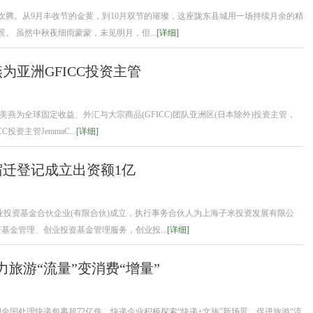
欢腾。从9月丰收节的金黄，到10月双节的璀璨，这座陇东县城用一场持续月余的精
。 虽然中秋夜细雨蒙蒙，未见明月，但...
[详细]
为亚洲GFICC投资主管
美燕为全球固定收益、外汇与大宗商品(GFICC)团队亚洲区(日本除外)投资主管，
资主管JemmaC...
[详细]
迁登记成立出资额1亿
业投资基金合伙企业(有限合伙)成立，执行事务合伙人为上海子米投资发展有限公
基金管理、创业投资基金管理服务，创业投...
[详细]
力旅游“流量”变消费“增量”
全国处理快递包裹超72亿件，快递企业积极探索“快递+文旅”新场景，促进旅游“流