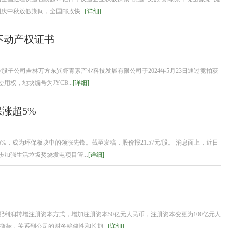
庆中秋放假期间，全国邮政快...
[详细]
不动产权证书
的控股子公司吉林万方东巽虾青素产业科技发展有限公司于2024年5月23日通过竞拍获
权，地块编号为JYCB...
[详细]
涨超5%
5%，成为环保板块中的领涨先锋。截至发稿，股价报21.57元/股。 消息面上，近日
加强生活垃圾焚烧发电项目管...
[详细]
利润转增注册资本方式，增加注册资本50亿元人民币，注册资本变更为100亿元人
指标，关系到公司的财务稳健性和长期...
[详细]