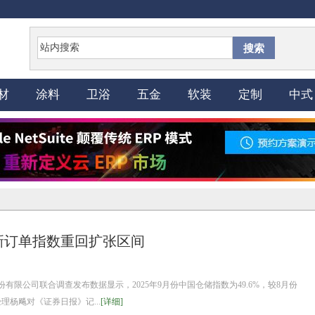
搜索
材
涂料
卫浴
五金
软装
定制
中式
%新订单指数重回扩张区间
有限公司联合调查发布数据显示，2025年9月份中国仓储指数为49.6%，较8月份
理杨飚对《证券日报》记...
[详细]