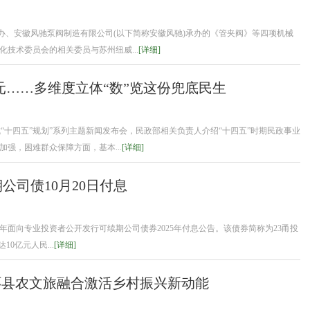
会主办、安徽风驰泵阀制造有限公司(以下简称安徽风驰)承办的《管夹阀》等四项机械
技术委员会的相关委员与苏州纽威...
[详细]
87亿元……多维度立体“数”览这份兜底民生
成“十四五”规划”系列主题新闻发布会，民政部相关负责人介绍“十四五”时期民政事业
强，困难群众保障方面，基本...
[详细]
公司债10月20日付息
23年面向专业投资者公开发行可续期公司债券2025年付息公告。该债券简称为23甬投
10亿元人民...
[详细]
环县农文旅融合激活乡村振兴新动能