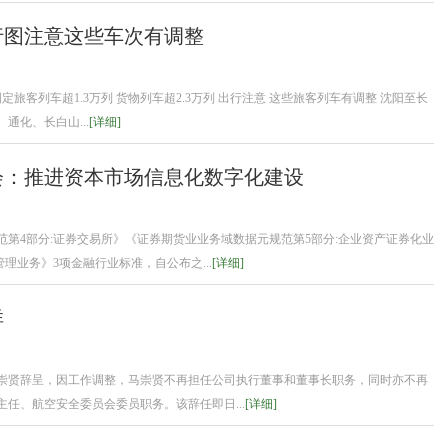
行图注意这些车次有调整
旅客列车超1.3万列 货物列车超2.3万列 出行注意 这些旅客列车有调整 沈阳至长
通化、长白山...
[详细]
会：推进资本市场信息化数字化建设
第4部分:证券交易所》《证券期货业业务域数据元规范第5部分:企业资产证券化业
理业务》3项金融行业标准，自公布之...
[详细]
祥
马崇贤辞呈，因工作调整，马崇贤不再担任公司执行董事和董事长职务，同时亦不再
任、航空安全委员会委员职务。该辞任即日...
[详细]