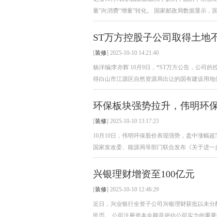
量”向消费“增量”转化。 国家邮政局数据显示，国
ST万方控股子公司取得土地
[
装修
] 2025-10-10 14:21:40
杨洋编|李亦辉 10月9日，*ST万方公告，公司
得白山市江源区自然资源局出让的国有建设用地使用
环保板块强势拉升，伟明环保
[
装修
] 2025-10-10 13:17:23
10月10日，伟明环保股价表现强势，盘中涨幅超
国家发改委、能源局等部门联合发布《关于进一步
兴银理财增资至100亿元
[
装修
] 2025-10-10 12:46:29
近日，兴业银行全资子公司兴银理财获批以未分配
民币。 公司注册资本金额是评估公司实力的重要