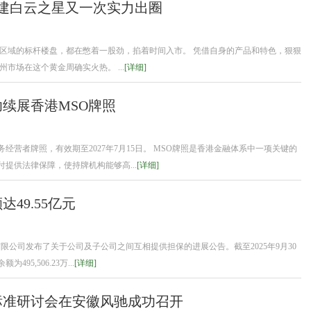
建白云之星又一次实力出圈
个区域的标杆楼盘，都在憋着一股劲，掐着时间入市。 凭借自身的产品和特色，狠狠
市场在这个黄金周确实火热。 ...
[详细]
续展香港MSO牌照
营者牌照，有效期至2027年7月15日。 MSO牌照是香港金融体系中一项关键的
提供法律保障，使持牌机构能够高...
[详细]
49.55亿元
份有限公司发布了关于公司及子公司之间互相提供担保的进展公告。截至2025年9月30
5,506.23万...
[详细]
标准研讨会在安徽风驰成功召开