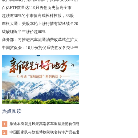
力
百亿ETF数量达119只再创历史新高全市
超跌逾30%的小市值高成长科技股，33股
摩根大通：美股本轮上涨行情有望延续至20
碳酸锂近半年涨价超60%
商务部：将推进汽车流通消费改革试点扩大
二
中国贸促会：10月份贸促系统签发各类证书
热点阅读
旅途本身就是风景高端客车重塑旅游价值链
中国国家队与故宫博物院联名特许产品在北京