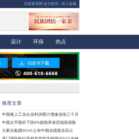
互联家居网
设为首页
-
加入收藏
设计
环保
热点
推荐文章
中国规上工业企业利润累计增速连续三个月
保
中国太平股价下跌8%据报承保宏福苑保险
大家乐集团00341公布中期业绩股东应占
厦门国际银行亮相首届留学报国论坛以金融