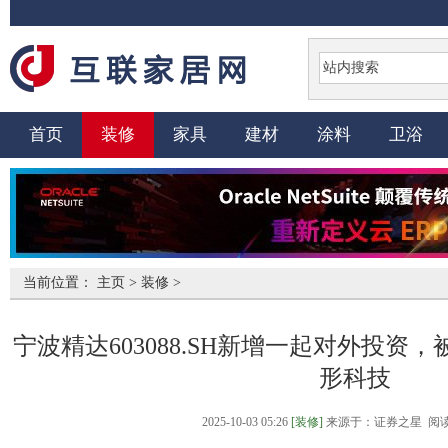
首页
装修
家具
建材
涂料
卫浴
当前位置：
主页
>
装修
>
宁波精达603088.SH新增一起对外投
形科技
2025-10-03 05:26
[装修]
来源于：证券之星 阅读