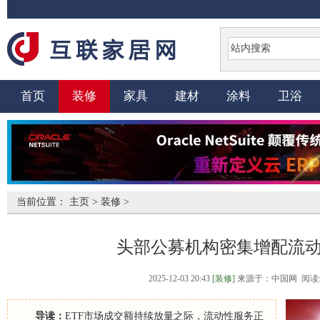
首页
装修
家具
建材
涂料
卫浴
当前位置：
主页
>
装修
>
头部公募机构密集增配流
2025-12-03 20:43
[装修]
来源于：中国网 阅读
导读：
ETF市场成交额持续放量之际，流动性服务正