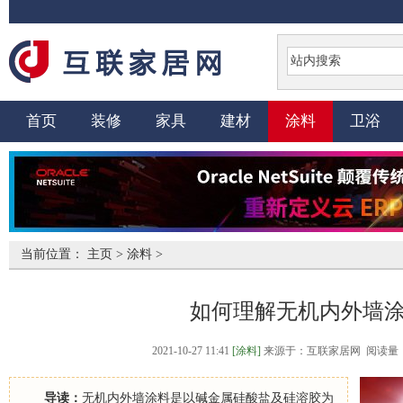
首页
装修
家具
建材
涂料
卫浴
当前位置：
主页
>
涂料
>
如何理解无机内外墙
2021-10-27 11:41
[涂料]
来源于：互联家居网 阅读量：1
导读：
无机内外墙涂料是以碱金属硅酸盐及硅溶胶为