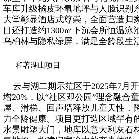
车库升级橘皮环氧地坪与人脸识别系
大堂彰显酒店式尊崇，全面营造归
目还打造约1300㎡下沉会所恒温
乌桕林与隐私绿屏，满足全龄段生
和著湖山项目
云与湖二期示范区于2025年7月
增20%，以“社区即公园”理念融合
屋、滑梯、回声墙释放儿童天性，
力全龄健康。项目更打造区域罕有
水景雕塑大门，地库以意大利灰石