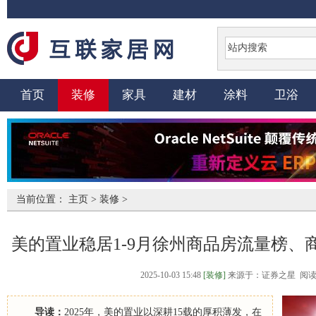
首页
装修
家具
建材
涂料
卫浴
当前位置：
主页
>
装修
>
美的置业稳居1-9月徐州商品房流量榜、
2025-10-03 15:48
[装修]
来源于：证券之星 阅读量
导读：
2025年，美的置业以深耕15载的厚积薄发，在