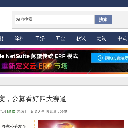
搜索
材
涂料
卫浴
五金
软装
定制
中式
度，公募看好四大赛道
17:31
[装修]
来源于：证券之星 阅读量：5149
，多家公募发布