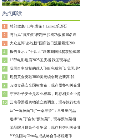
热点阅读
总部兜底+10年质保！Lamett乐迈石
与台风“博罗依”赛跑三沙成功救援10名遇
大众点评“必吃榜”国庆首日流量暴涨200
报告显示：“十四五”以来我国脱贫攻坚成果
13部电影逐鹿2025国庆档 我国现存超
我国自主研制的载人飞艇完成首飞 我国现存
现货黄金突破3800美元续创历史新高 我
32项食品安全国标发布，现存团餐相关企业
守护种子安全是农业根基，现存相关企业超2
云南导游逼购物被立案调查，现存旅行社相关
从“一碗拉面”到“一桌早茶”：早餐里的品
追捧“冻门”自制“预制菜”，现存预制菜相
某品牌月饼高价引争议，现存月饼相关企业超
YY集团与Obita达成战略合作将稳定币