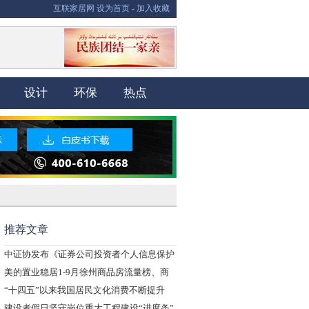
互联家居网
设为首页
-
加入收藏
设计
环保
热点
推荐文章
中证协发布《证券公司投资者个人信息保护
技
美的置业稳居1-9月徐州商品房流量榜、商
“十四五”以来我国居民文化消费不断提升
建设者假日坚守岗位重大工程建设“进度条”